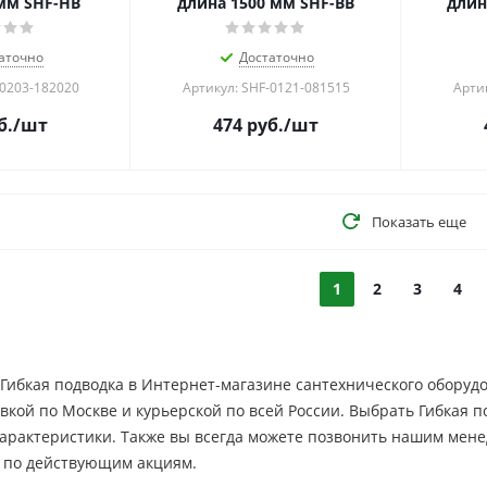
мм SHF-НB
длина 1500 мм SHF-BB
длин
аточно
Достаточно
-0203-182020
Артикул: SHF-0121-081515
Арти
б.
/шт
474
руб.
/шт
Показать еще
1
2
3
4
Гибкая подводка в Интернет-магазине сантехнического оборудов
вкой по Москве и курьерской по всей России. Выбрать Гибкая п
характеристики. Также вы всегда можете позвонить нашим мен
 по действующим акциям.