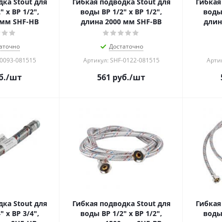
ка Stout для
Гибкая подводка Stout для
Гибкая
 х ВР 1/2",
воды ВР 1/2" х ВР 1/2",
воды 
 мм SHF-НB
длина 2000 мм SHF-BB
длин
аточно
Достаточно
-0093-081515
Артикул: SHF-0122-081515
Арти
б.
/шт
561
руб.
/шт
ка Stout для
Гибкая подводка Stout для
Гибкая
 х ВР 3/4",
воды ВР 1/2" х ВР 1/2",
воды 