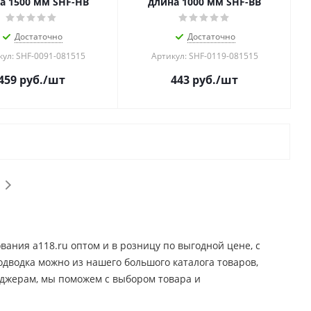
а 1500 мм SHF-НB
длина 1000 мм SHF-BB
Достаточно
Достаточно
кул: SHF-0091-081515
Артикул: SHF-0119-081515
459
руб.
/шт
443
руб.
/шт
ания a118.ru оптом и в розницу по выгодной цене, c
одводка можно из нашего большого каталога товаров,
еджерам, мы поможем с выбором товара и