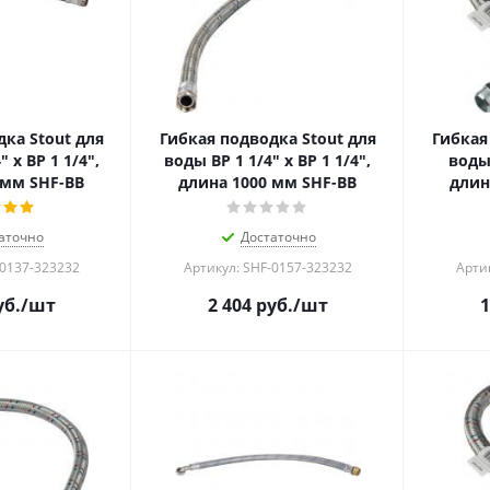
ка Stout для
Гибкая подводка Stout для
Гибкая
 х ВР 1 1/4",
воды ВР 1 1/4" х ВР 1 1/4",
воды 
 мм SHF-ВB
длина 1000 мм SHF-ВB
длин
аточно
Достаточно
-0137-323232
Артикул: SHF-0157-323232
Арти
б.
/шт
2 404
руб.
/шт
1