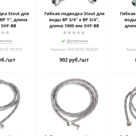
ка Stout для
Гибкая подводка Stout для
Гибкая
ВР 1", длина
воды ВР 3/4" х ВР 3/4",
воды 
 SHF-ВB
длина 1000 мм SHF-ВB
длин
аточно
Достаточно
-0127-181515
Артикул: SHF-0310-182020
Арти
б.
/шт
902
руб.
/шт