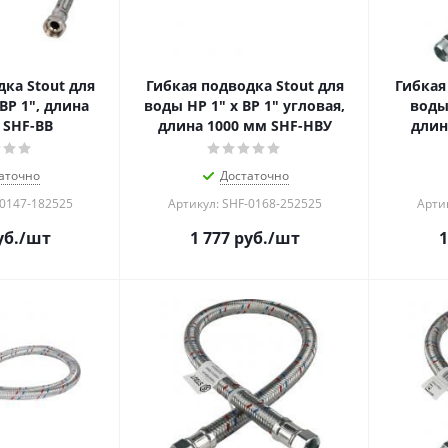
ка Stout для
Гибкая подводка Stout для
Гибкая
ВР 1", длина
воды НР 1" х ВР 1" угловая,
воды 
 SHF-ВB
длина 1000 мм SHF-НВУ
длин
аточно
Достаточно
-0147-182525
Артикул: SHF-0168-252525
Арти
б.
/шт
1 777
руб.
/шт
1