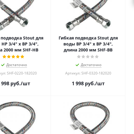
 подводка Stout для
Гибкая подводка Stout для
НР 3/4" х ВР 3/4",
воды ВР 3/4" х ВР 3/4",
а 2000 мм SHF-НB
длина 2000 мм SHF-ВB
Достаточно
Достаточно
кул: SHF-0220-182020
Артикул: SHF-0320-182020
 998
руб.
/шт
1 998
руб.
/шт