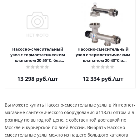
Насосно-смесительный
Насосно-смесительный
узел с термостатическим
узел с термостатическим
клапаном 20-55°C, без
клапаном 20-43°C и
насоса Stout SDG-0120-
жидкокристаллическим
005010
термометром, без насоса
Stout SDG-0120-005000
13 298
руб.
/шт
12 334
руб.
/шт
Вы можете купить Насосно-смесительные узлы в Интернет-
магазине сантехнического оборудования a118.ru оптом и в
розницу по выгодной цене, c собственной доставкой по
Москве и курьерской по всей России. Выбрать Насосно-
смесительные узлы можно из нашего большого каталога