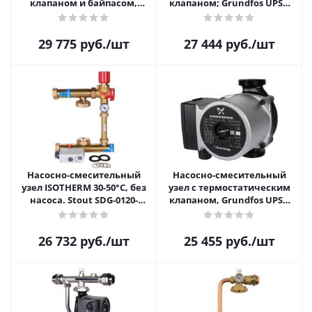
клапаном и байпасом,
клапаном; Grundfos UPSO
Grundfos UPSO 25-65 130
25-65 130 Stout SDG-0020-
Stout SDG-0120-002002
001002
29 775
руб.
/шт
27 444
руб.
/шт
Насосно-смесительный
Насосно-смесительный
узел ISOTHERM 30-50°C, без
узел с термостатическим
насоса. Stout SDG-0120-
клапаном, Grundfos UPSO
006000
25-65 130 Stout SDG-0120-
001002
26 732
руб.
/шт
25 455
руб.
/шт