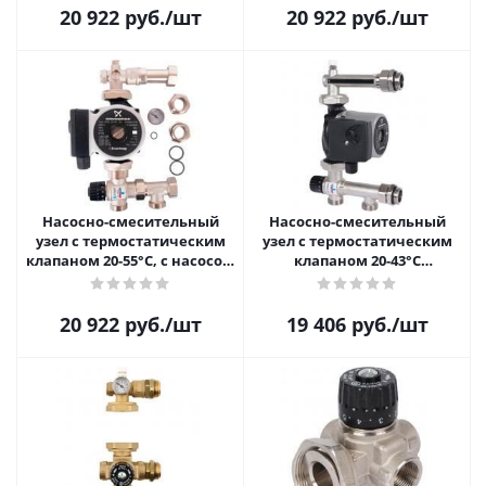
20 922
руб.
/шт
20 922
руб.
/шт
Насосно-смесительный
Насосно-смесительный
узел с термостатическим
узел с термостатическим
клапаном 20-55°C, с насосом
клапаном 20-43°C
UPSO 25-65, 130 mm Stout
жидкокристаллическим
SDG-0120-005011
термометром, с насосом
UPSO 25-65, 130 mm Stout
20 922
руб.
/шт
19 406
руб.
/шт
SDG-0120-005001