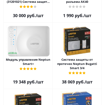
(31201021) Система защиты
разъема АК40
от протечек с 3 датчиками
WSP, блоком управления,
АКБ и 2 ШЭП Bugatti 1/2
30 000
руб.
/шт
1 990
руб.
/шт
дюйма.
Модуль управления Neptun
Система защиты от
Smart+
протечек Neptun Bugatti
Smart 3/4
19 348
руб.
/шт
38 069
руб.
/шт