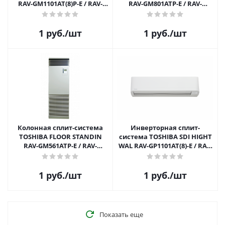
RAV-GM1101AT(8)P-E / RAV-
RAV-GM801ATP-E / RAV-
RM1101FT-EN
RM801FT-EN
1
руб.
/шт
1
руб.
/шт
Колонная сплит-система
Инверторная сплит-
TOSHIBA FLOOR STANDIN
система TOSHIBA SDI HIGHT
RAV-GM561ATP-E / RAV-
WAL RAV-GP1101AT(8)-E / RAV-
RM561FT-EN
GM1101KRTP-E
1
руб.
/шт
1
руб.
/шт
Показать еще