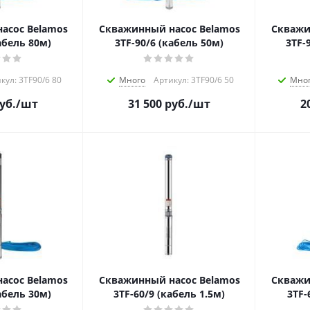
асос Belamos
Скважинный насос Belamos
Скважи
абель 80м)
3TF-90/6 (кабель 50м)
3TF-
кул: 3TF90/6 80
Много
Артикул: 3TF90/6 50
Мно
уб.
/шт
31 500
руб.
/шт
2
асос Belamos
Скважинный насос Belamos
Скважи
абель 30м)
3TF-60/9 (кабель 1.5м)
3TF-