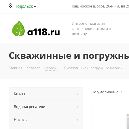
Подольск
Каширское шоссе, 26-й км, вл 26
Интернет-магазин
сантехники оптом и в
розницу
Скважинные и погружны
Главная
-
Каталог
-
Насосы
-
Скважинные и погружные насосы
По умолчанию
Котлы
Водонагреватели
Насосы