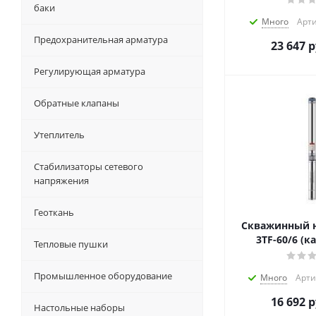
баки
Много
Арти
Предохранительная арматура
23 647
р
Регулирующая арматура
Обратные клапаны
Утеплитель
Стабилизаторы сетевого
напряжения
Геоткань
Скважинный н
3TF-60/6 (к
Тепловые пушки
Промышленное оборудование
Много
Арти
16 692
р
Настольные наборы