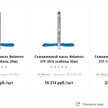
асос Belamos
Скважинный насос Belamos
Скважи
абель 20м)
3TF-35/6 (кабель 35м)
3TF-1
икул: 3tf-45/3
Много
Артикул: 3tf-35/6_35
Мног
уб.
/шт
18 314
руб.
/шт
2
Показать еще