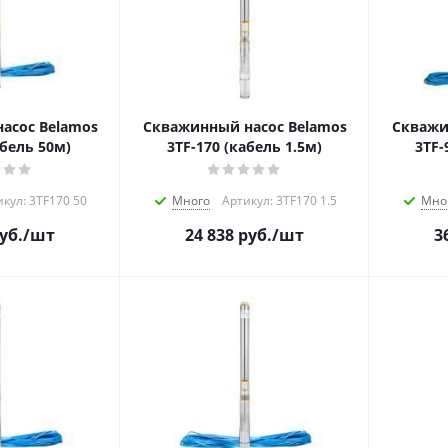
асос Belamos
Скважинный насос Belamos
Скважи
абель 50м)
3TF-170 (кабель 1.5м)
3TF-
кул: 3TF170 50
Много
Артикул: 3TF170 1.5
Мно
уб.
/шт
24 838
руб.
/шт
3