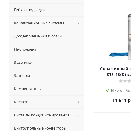
Гибкая подводка
Канализационные системы
Дождеприемники и лотки
Инструмент
Задвижки
Скважинный н
3TF-45/3 (к
Затворы
Компенсаторы
Много
Арт
11 611
р
Крепёж
Системы кондиционирования
Внутрипольные конвекторы