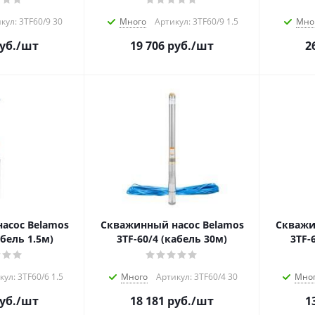
кул: 3TF60/9 30
Много
Артикул: 3TF60/9 1.5
Мно
уб.
/шт
19 706
руб.
/шт
2
асос Belamos
Скважинный насос Belamos
Скважи
абель 1.5м)
3TF-60/4 (кабель 30м)
3TF-
кул: 3TF60/6 1.5
Много
Артикул: 3TF60/4 30
Мно
уб.
/шт
18 181
руб.
/шт
1