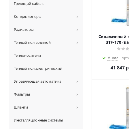
Греющий кабель
Кондиционеры
Радиаторы
Скважинный н
3TF-170 (к
Тёплый пол водяной
Теплоносители
Много
Арти
41 847
р
Тёплый пол электрический
Управляющая автоматика
Фильтры
Шланги
Инсталляционные системы