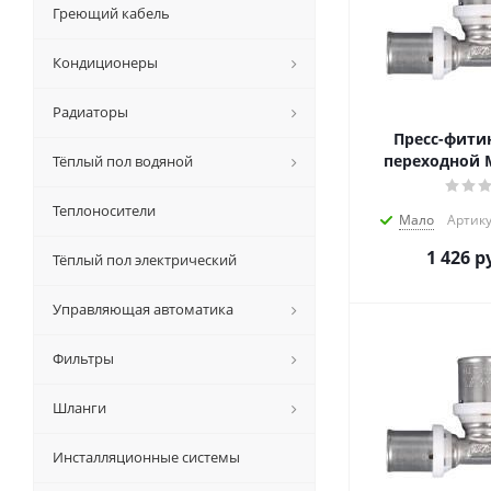
Греющий кабель
Кондиционеры
Радиаторы
Пресс-фити
переходной M
Тёплый пол водяной
Теплоносители
Мало
Артику
1 426
ру
Тёплый пол электрический
Управляющая автоматика
Фильтры
Шланги
Инсталляционные системы