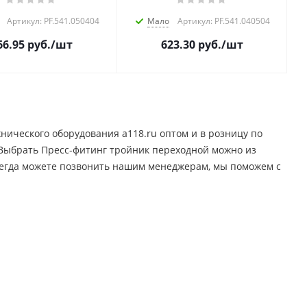
Артикул: PF.541.050404
Мало
Артикул: PF.541.040504
66.95
руб.
/шт
623.30
руб.
/шт
нического оборудования a118.ru оптом и в розницу по
. Выбрать Пресс-фитинг тройник переходной можно из
всегда можете позвонить нашим менеджерам, мы поможем с