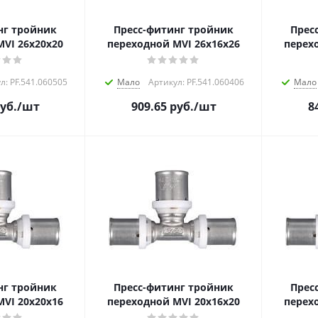
нг тройник
Пресс-фитинг тройник
Прес
VI 26х20х20
переходной MVI 26х16х26
перех
л: PF.541.060505
Мало
Артикул: PF.541.060406
Мало
уб.
/шт
909.65
руб.
/шт
8
нг тройник
Пресс-фитинг тройник
Прес
VI 20х20х16
переходной MVI 20х16х20
перех