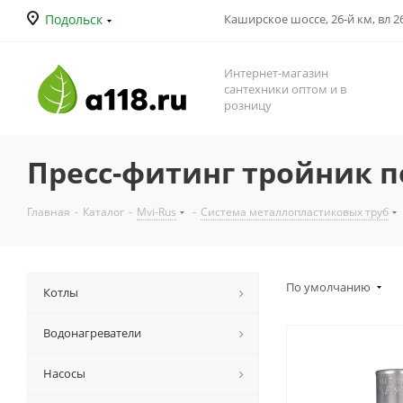
Подольск
Каширское шоссе, 26-й км, вл 26
Интернет-магазин
сантехники оптом и в
розницу
Пресс-фитинг тройник 
Главная
-
Каталог
-
Mvi-Rus
-
Система металлопластиковых труб
По умолчанию
Котлы
Водонагреватели
Насосы