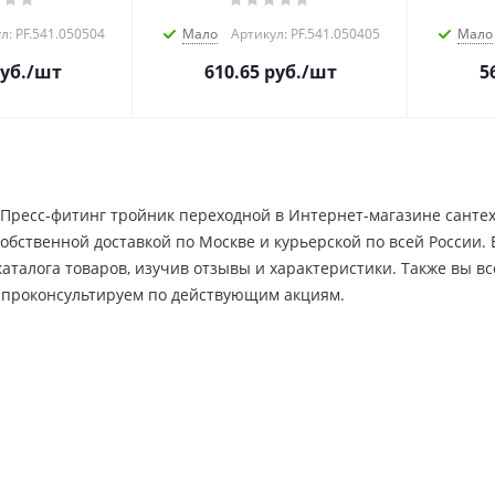
л: PF.541.050504
Мало
Артикул: PF.541.050405
Мало
уб.
/шт
610.65
руб.
/шт
5
Пресс-фитинг тройник переходной в Интернет-магазине сантех
собственной доставкой по Москве и курьерской по всей России
каталога товаров, изучив отзывы и характеристики. Также вы 
 проконсультируем по действующим акциям.