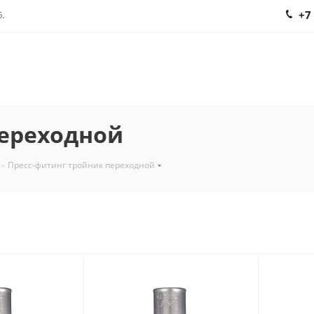
+7
.
переходной
-
Пресс-фитинг тройник переходной