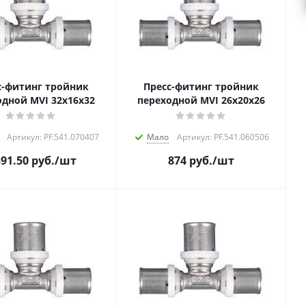
с-фитинг тройник
Пресс-фитинг тройник
одной MVI 32х16х32
переходной MVI 26х20х26
Артикул: PF.541.070407
Мало
Артикул: PF.541.060506
391.50
руб.
/шт
874
руб.
/шт