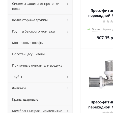
Системы защиты от протечки
воды
Пресс-фити
переходной M
Коллекторные группы
Мало
Артику
Группы быстрого монтажа
907.35
р
Монтажные шкафы
Полотенцесушители
Приточные очистители воздуха
Трубы
Фитинги
Краны шаровые
Пресс-фити
переходной M
Мембранные расширительные