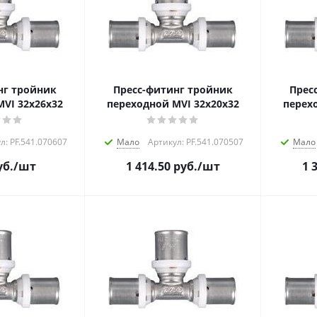
нг тройник
Пресс-фитинг тройник
Прес
VI 32х26х32
переходной MVI 32х20х32
перех
л: PF.541.070607
Мало
Артикул: PF.541.070507
Мало
б.
/шт
1 414.50
руб.
/шт
1 