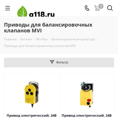
0
Приводы для балансировочных
клапанов MVI
Главная
-
Каталог
-
Mvi-Rus
-
Балансировочная арматура
-
Приводы для балансировочных клапанов MVI
Фильтр
Привод электричеcкий, 24В
Привод электричеcкий, 24В