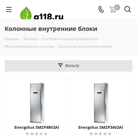
0
Колонные внутренние блоки
Главная
-
Каталог
-
Системы кондиционирования
-
Мультизональные системы
-
Колонные внутренние блоки
Фильтр
Energolux SMZP48V2AI
Energolux SMZP34V2AI