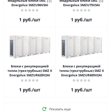
Модульные блоки SMZ |||
Модульные блоки SMZ |||
Energolux SMZU96V3AI
Energolux SMZU75V3AI
1
руб.
/шт
1
руб.
/шт
Блоки с рекуперацией
Блоки с рекуперацией
тепла (трехтрубные) SMZ II
тепла (трехтрубные) SMZ II
Energolux SMZUR620V2AI
Energolux SMZUR605V2AI
1
руб.
/шт
1
руб.
/шт
Показать еще