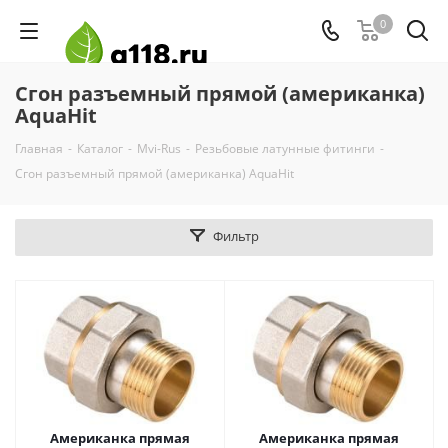
0
Сгон разъемный прямой (американка)
AquaHit
Главная
-
Каталог
-
Mvi-Rus
-
Резьбовые латунные фитинги
-
Сгон разъемный прямой (американка) AquaHit
Фильтр
Американка прямая
Американка прямая