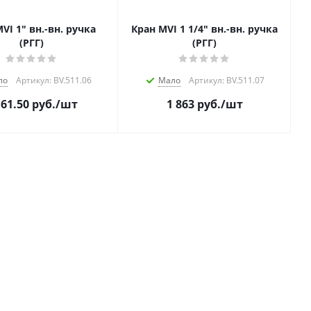
VI 1" вн.-вн. ручка
Кран MVI 1 1/4" вн.-вн. ручка
(РГГ)
(РГГ)
ло
Артикул: BV.511.06
Мало
Артикул: BV.511.07
161.50
руб.
/шт
1 863
руб.
/шт