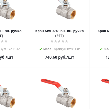
н.-вн. ручка
Кран MVI 3/4" вн.-вн. ручка
Кран M
Г)
(РГГ)
кул: BV.511.12
Мало
Артикул: BV.511.05
Ма
уб.
/шт
740.60
руб.
/шт
1