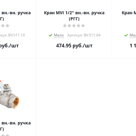
 вн.-вн. ручка
Кран MVI 1/2" вн.-вн. ручка
Кран M
Г)
(РГГ)
кул: BV.511.10
Мало
Артикул: BV.511.04
Ма
руб.
/шт
474.95
руб.
/шт
1 
 вн.-вн. ручка
Г)