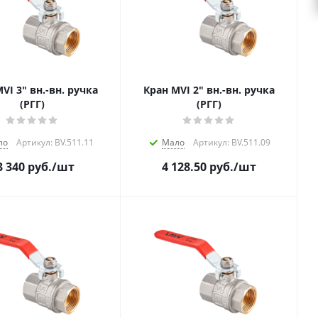
VI 3" вн.-вн. ручка
Кран MVI 2" вн.-вн. ручка
(РГГ)
(РГГ)
ло
Артикул: BV.511.11
Мало
Артикул: BV.511.09
3 340
руб.
/шт
4 128.50
руб.
/шт