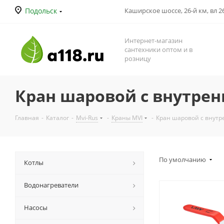
Подольск
Каширское шоссе, 26-й км, вл 26
Интернет-магазин
сантехники оптом и в
розницу
Кран шаровой с внутрен
Главная
-
Каталог
-
Mvi-Rus
-
Краны MVI
-
Кран шаровой с внутр
По умолчанию
Котлы
Водонагреватели
Насосы