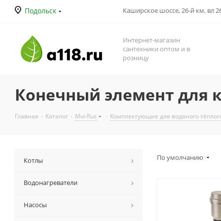
Подольск
Каширское шоссе, 26-й км, вл 26
Интернет-магазин
сантехники оптом и в
розницу
Конечный элемент для 
Главная
-
Каталог
-
Mvi-Rus
-
Комплектующие для водяного тёплог
По умолчанию
Котлы
Водонагреватели
Насосы