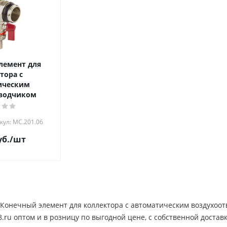
лемент для
тора с
ическим
водчиком
кул: MC.201.06
б.
/шт
 Конечный элемент для коллектора с автоматическим воздухоот
.ru оптом и в розницу по выгодной цене, c собственной достав