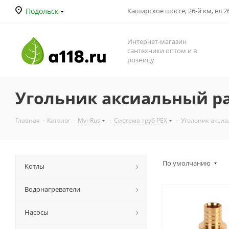
Подольск
Каширское шоссе, 26-й км, вл 26
Интернет-магазин
сантехники оптом и в
розницу
Угольник аксиальный р
Главная
-
Каталог
-
Mvi-Rus
-
Система труб PEX
-
Угольник акси
По умолчанию
Котлы
Водонагреватели
Насосы