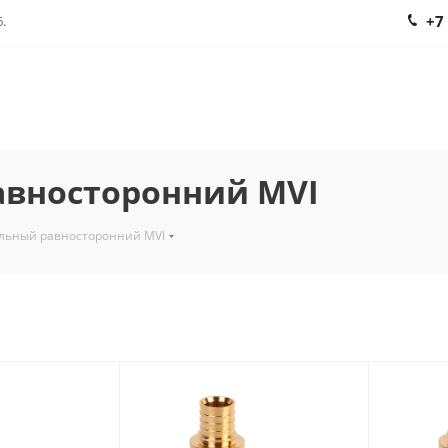
+7
.
авносторонний MVI
альный равносторонний MVI