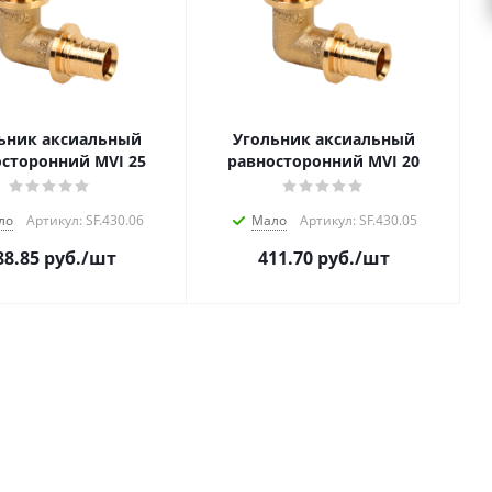
ьник аксиальный
Угольник аксиальный
сторонний MVI 25
равносторонний MVI 20
ло
Артикул: SF.430.06
Мало
Артикул: SF.430.05
88.85
руб.
/шт
411.70
руб.
/шт