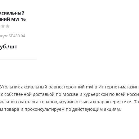
ксиальный
ний MVI 16
кул: SF.430.04
уб.
/шт
 Угольник аксиальный равносторонний mvi в Интернет-магазине
 c собственной доставкой по Москве и курьерской по всей Рос
большого каталога товаров, изучив отзывы и характеристики. 
м товара и проконсультируем по действующим акциям.