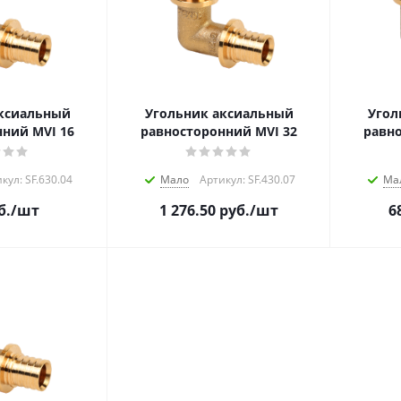
ксиальный
Угольник аксиальный
Угол
ний MVI 16
равносторонний MVI 32
равно
кул: SF.630.04
Мало
Артикул: SF.430.07
Ма
б.
/шт
1 276.50
руб.
/шт
6